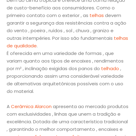
bem ao clima tropical e oferece uma ótima relação
de custo-benefício aos consumidores. Como o
primeiro contato com o exterior , as
telhas
devem
garantir a segurança das resistências contra a ação
do vento , poeira , ruídos , sol , chuva , granizo e
outras intempéries. Por isso são fundamentais
telhas
de qualidade
.
É oferecida em uma variedade de formas , que
variam quanto aos tipos de encaixes , rendimentos
por m² , inclinação exigidas dos panos do
telhado
,
proporcionando assim uma considerável variedade
de alternativas arquitetônicas possíveis com o uso
do material.
A
Cerâmica Alarcon
apresenta ao mercado produtos
com exclusividades , linhas que unem a tradição e
excelência. Dotada de uma característica tradicional
, garantindo o melhor comportamento , encaixes e